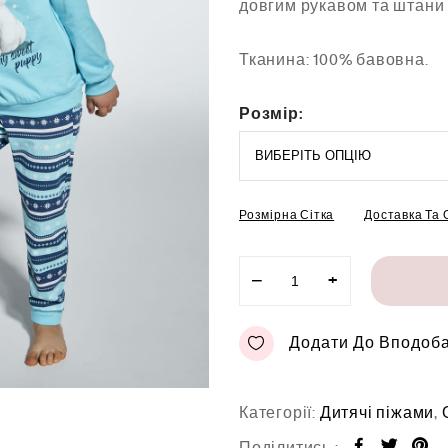
довгим рукавом та штани
0
з
5
Тканина: 100% бавовна.
Розмір:
Розмірна Сітка
Доставка Та
−
+
Додати До Вподоб
Категорії:
Дитячі піжами
,
Поділитись :