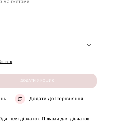
 з манжетами.
 Оплата
ДОДАТИ У КОШИК
ань
Додати До Порівняння
Одяг для дівчаток
,
Піжами для дівчаток