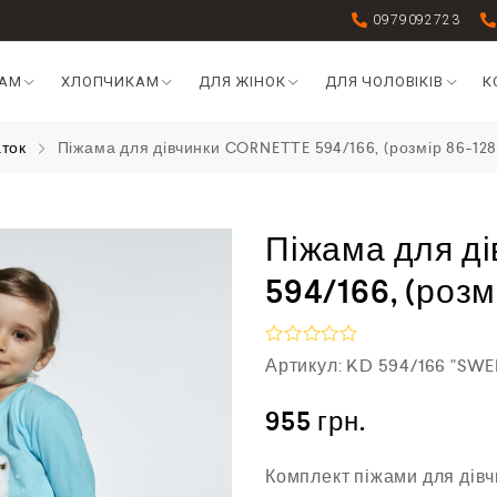
0979092723
КАМ
ХЛОПЧИКАМ
ДЛЯ ЖІНОК
ДЛЯ ЧОЛОВІКІВ
К
аток
Піжама для дівчинки CORNETTE 594/166, (розмір 86-12
Піжама для д
594/166, (розм
О
Артикул:
KD 594/166 "SWE
ц
і
н
955
грн.
е
н
о
Комплект піжами для дівч
в