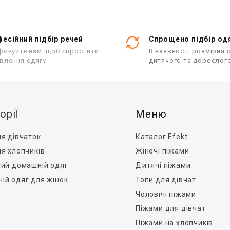
0
0
з
з
5
5
есійний підбір речей
Спрощено підбір од
фонуйте нам, щоб спростити
В наявності розмірна с
влення одягу
дитячого та дорослог
оріЇ
Меню
я дівчаток
Каталог Efekt
я хлопчиків
Жіночі піжами
чий домашній одяг
Дитячі піжами
ій одяг для жінок
Топи для дівчат
Чоловічі піжами
Піжами для дівчат
Піжами на хлопчиків