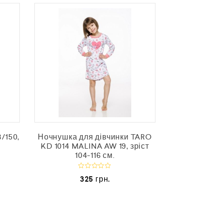
/150,
Ночнушка для дівчинки TARO
Нічна сор
KD 1014 MALINA AW 19, зріст
MALI
104-116 см.
О
325
грн.
і
ц
і
е
н
е
н
в
о