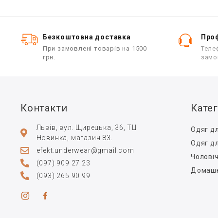
0
з
5
Безкоштовна доставка
Проф
При замовлені товарів на 1500
Теле
грн.
замо
Контакти
Катег
Львів, вул. Щирецька, 36, ТЦ
Одяг дл
Новинка, магазин 83.
Одяг дл
efekt.underwear@gmail.com
Чолові
(097) 909 27 23
Домашн
(093) 265 90 99