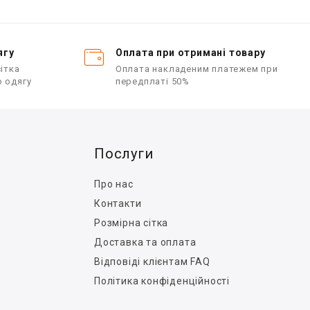
в
з
0
з
5
ягу
Оплата при отримані товару
ітка
Оплата накладеним платежем при
о одягу
передплаті 50%
Послуги
Про нас
Контакти
Розмірна сітка
Доставка та оплата
Відповіді клієнтам FAQ
Політика конфіденційності