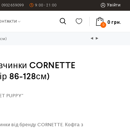
Увійти
0932659099
9:00 - 21:00
ОНТАКТИ
0
грн.
0
8см)
івчинки CORNETTE
ір 86-128см)
ET PUPPY"
инки від бренду CORNETTE. Кофта з