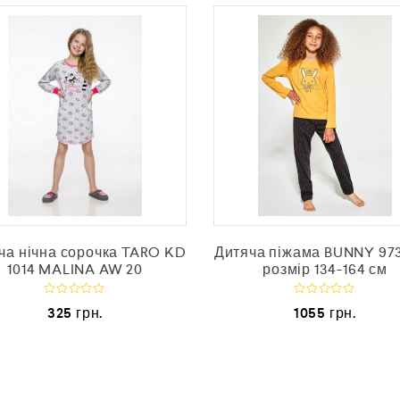
ча нічна сорочка TARO KD
Дитяча піжама BUNNY 973
1014 MALINA AW 20
розмір 134-164 см
О
О
325
грн.
1055
грн.
ц
ц
і
і
н
н
е
е
н
н
о
о
в
в