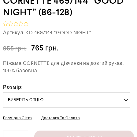
CORNETTE 469/144 “GOOD
NIGHT” (86-128)
О
Артикул:
KD 469/144 "GOOD NIGHT"
ц
і
н
765
грн.
955
грн.
е
н
о
Піжама CORNETTE для дівчинки на довгий рукав.
в
100% бавовна
0
з
5
Розмір:
Розмірна Сітка
Доставка Та Оплата