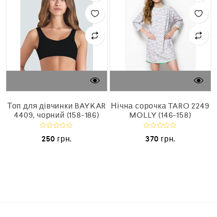
Топ для дівчинки BAYKAR
Нічна сорочка TARO 2249
4409, чорний (158-186)
MOLLY (146-158)
О
О
250
грн.
370
грн.
ц
ц
і
і
н
н
е
е
н
н
о
о
в
в
0
0
з
з
5
5