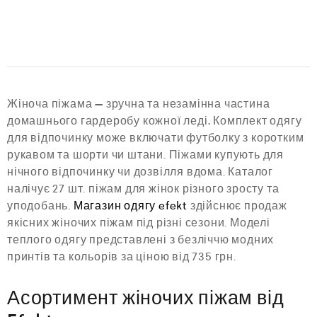
і
і
н
н
е
е
н
н
о
о
в
в
0
0
з
з
5
5
Жіноча піжама — зручна та незамінна частина
домашнього гардеробу кожної леді.
Комплект одягу
для відпочинку може включати футболку з коротким
рукавом та шорти чи штани. Піжами купують для
нічного відпочинку чи дозвілля вдома. Каталог
налічує 27 шт. піжам для жінок різного зросту та
уподобань.
Магазин одягу efekt
здійснює продаж
якісних жіночих піжам під різні сезони. Моделі
теплого одягу представлені з безліччю модних
принтів та кольорів за ціною від 735 грн.
Асортимент жіночих піжам від