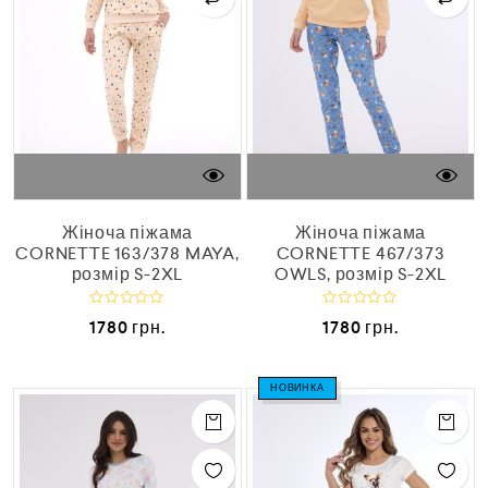
Жіноча піжама
Жіноча піжама
CORNETTE 163/378 MAYA,
CORNETTE 467/373
розмір S-2XL
OWLS, розмір S-2XL
О
О
1780
грн.
1780
грн.
ц
ц
і
і
н
н
е
е
НОВИНКА
н
н
о
о
в
в
0
0
з
з
5
5