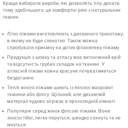
Краще вибирати вироби, які дозволять тілу дихати,
тому здебільшого, це комфортні речі з натуральних
тканин.
Літні піжами виготовляють з дихаючого трикотажу,
в якому не буде спекотно. Також можна
спробувати приємну на дотик фланелеву піжаму.
Продукція з шовку та атласу має витончений крій
та відсутність грубих складок на тканині. У
атласній піжамі кожна красуня почуватиметься
бездоганно.
Теплі жіночі піжами шиють із якісної махрової
тканини або флісу. Щільний, але дихаючий
матеріал чудово зігріває в прохолодній кімнаті.
Популярні серед жінок флісові піжами. Вони
зносостійкі, легко перуться, швидко сохнуть та не
мнуться.