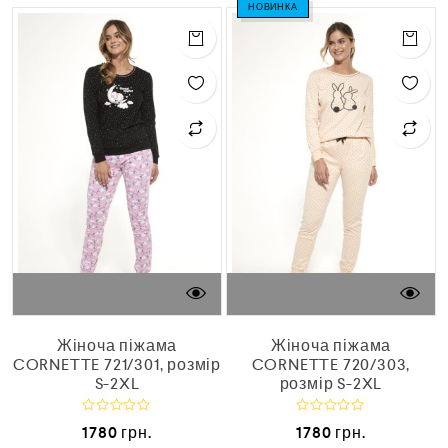
о
НОВИНКА
н
в
о
0
в
з
0
5
з
5
Жіноча піжама
Жіноча піжама
CORNETTE 721/301, розмір
CORNETTE 720/303,
S-2XL
розмір S-2XL
О
О
1780
грн.
1780
грн.
ц
ц