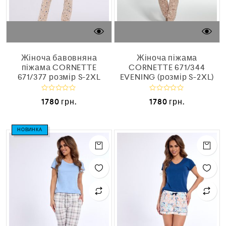
Жіноча бавовняна
Жіноча піжама
піжама CORNETTE
CORNETTE 671/344
671/377 розмір S-2XL
EVENING (розмір S-2XL)
О
О
1780
грн.
1780
грн.
ц
ц
і
і
н
н
е
е
НОВИНКА
н
н
о
о
в
в
0
0
з
з
5
5