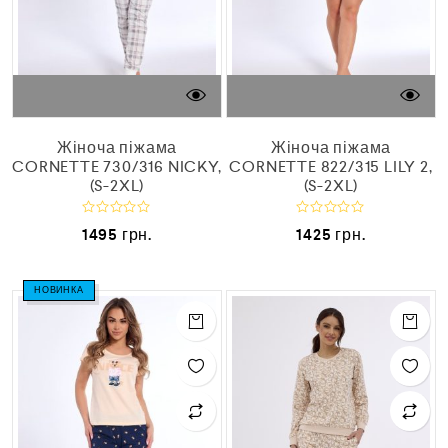
Жіноча піжама
Жіноча піжама
CORNETTE 730/316 NICKY,
CORNETTE 822/315 LILY 2,
(S-2XL)
(S-2XL)
О
О
1495
грн.
1425
грн.
ц
ц
і
і
н
н
е
е
НОВИНКА
н
н
о
о
в
в
0
0
з
з
5
5