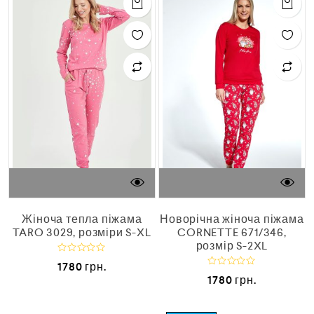
в
в
0
0
з
з
5
5
Жіноча тепла піжама
Новорічна жіноча піжама
TARO 3029, розміри S-XL
CORNETTE 671/346,
розмір S-2XL
О
1780
грн.
ц
О
1780
грн.
і
ц
н
і
е
н
н
е