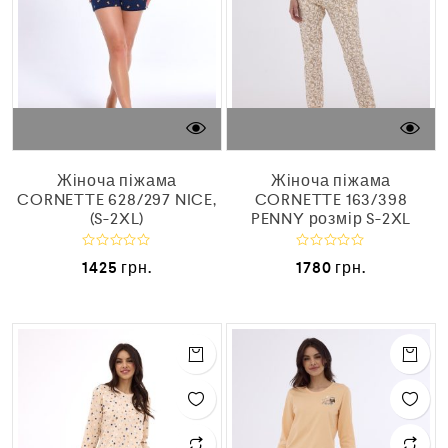
Жіноча піжама
Жіноча піжама
CORNETTE 628/297 NICE,
CORNETTE 163/398
(S-2XL)
PENNY розмір S-2XL
О
О
1425
грн.
1780
грн.
ц
ц
і
і
н
н
е
е
н
н
о
о
в
в
0
0
з
з
5
5