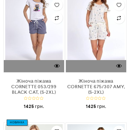
з
з
5
5
Жіноча піжама
Жіноча піжама
CORNETTE 053/299
CORNETTE 675/307 AMY,
BLACK CAT, (S-2XL)
(S-2XL)
О
О
1425
грн.
1425
грн.
ц
ц
і
і
н
н
е
е
НОВИНКА
н
н
о
о