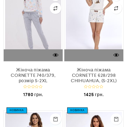
Жіноча піжама
Жіноча піжама
CORNETTE 740/379,
CORNETTE 628/298
розмір S-2XL
CHIHUAHUA, (S-2XL)
О
О
1780
грн.
1425
грн.
ц
ц
і
і
н
н
е
е
НОВИНКА
НОВИНКА
н
н
о
о
в
в
0
0