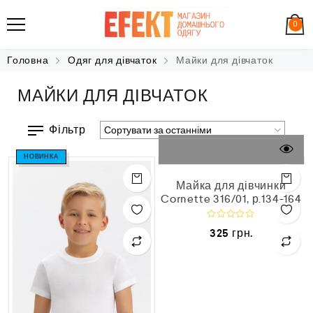
0
Головна
Одяг для дівчаток
Майки для дівчаток
МАЙКИ ДЛЯ ДІВЧАТОК
Фільтр
НОВИНКА
Майка для дівчинки
Cornette 316/01, р.134-164
О
325
грн.
ц
і
н
е
н
о
в
0