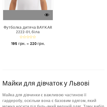
з
5
Футболка дитяча BAYKAR
2222-01, біла
О
195
грн.
–
220
грн.
ц
і
н
е
н
о
в
0
з
5
Майки для дівчаток у Львові
Майка для дівчинки є важливою частиною її
гардеробу, оскільки вона є базовим одягом, який
можна носити під будь-який верхній одяг. Тому вибір