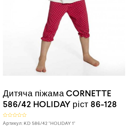
Дитяча піжама CORNETTE
586/42 HOLIDAY ріст 86-128
О
Артикул:
KD 586/42 "HOLIDAY 1"
ц