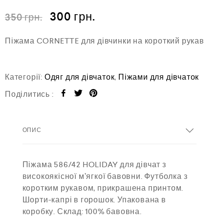
і
н
300
грн.
350
грн.
е
н
о
Піжама CORNETTE для дівчинки на короткий рукав
в
0
з
5
Категорії:
Одяг для дівчаток
,
Піжами для дівчаток
Поділитись :
ОПИС
Піжама 586/42 HOLIDAY для дівчат з
високоякісної м’ягкої бавовни. Футболка з
коротким рукавом, прикрашена принтом.
Шорти-капрі в горошок. Упакована в
коробку. Склад: 100% бавовна.