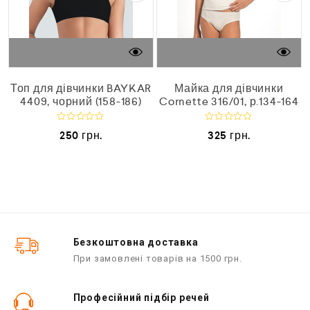
9
Топ для дівчинки BAYKAR
Майка для дівчинки
4409, чорний (158-186)
Cornette 316/01, р.134-164
О
О
250
грн.
325
грн.
ц
ц
і
і
н
н
е
е
н
н
о
о
в
в
0
0
з
з
5
5
Безкоштовна доставка
При замовлені товарів на 1500 грн.
Професійний підбір речей