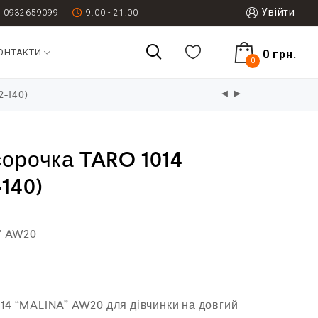
Увійти
0932659099
9:00 - 21:00
ОНТАКТИ
0
грн.
0
2-140)
сорочка TARO 1014
-140)
" AW20
14 “MALINA” AW20 для дівчинки на довгий