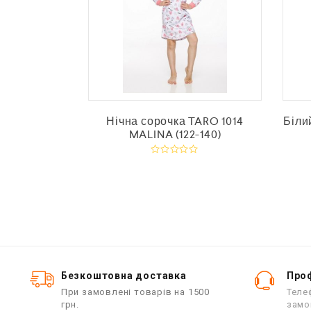
EY TBC 122
Нічна сорочка TARO 1014
Біли
ковий
MALINA (122-140)
О
.
ц
і
н
е
н
о
в
0
з
5
Безкоштовна доставка
Проф
При замовлені товарів на 1500
Теле
грн.
замо