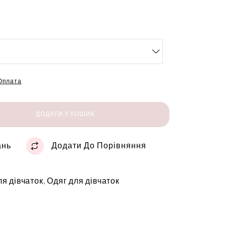
 Оплата
ДОДАТИ У КОШИК
ань
Додати До Порівняння
ля дівчаток
,
Одяг для дівчаток