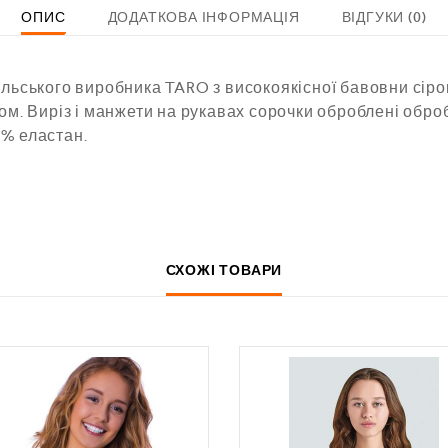
ОПИС
ДОДАТКОВА ІНФОРМАЦІЯ
ВІДГУКИ (0)
ольського виробника TARO з високоякісної бавовни сіро
зом.
Виріз і манжети на рукавах сорочки оброблені обр
8% еластан.
СХОЖІ ТОВАРИ