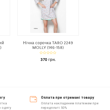
ий
Нічна сорочка TARO 2249
Чорний лі
)
MOLLY (146-158)
CZ, 
О
370
грн.
ц
і
і
н
е
е
н
о
в
в
0
з
з
5
ягу
Оплата при отримані товару
ітка
Оплата накладеним платежем при
о одягу
передплаті 50%