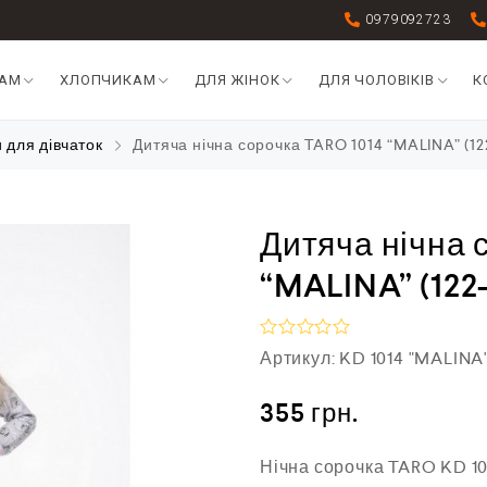
0979092723
КАМ
ХЛОПЧИКАМ
ДЛЯ ЖІНОК
ДЛЯ ЧОЛОВІКІВ
К
и для дівчаток
Дитяча нічна сорочка TARO 1014 “MALINA” (12
Дитяча нічна 
“MALINA” (122
О
Артикул:
KD 1014 "MALINA
ц
і
н
355
грн.
е
н
о
Нічна сорочка TARO KD 10
в