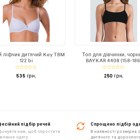
й ліфчик дитячий Key TBM
Топ для дівчинки, чорн
122 bi
BAYKAR 4408 (158-186
О
О
535
грн.
250
грн.
ц
ц
і
і
н
н
е
е
н
н
о
о
в
в
0
0
з
з
5
5
есійний підбір речей
Спрощено підбір од
фонуйте нам, щоб спростити
В наявності розмірна с
влення одягу
дитячого та дорослог