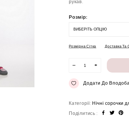
рукав.
0
з
5
Розмір:
Розмірна Сітка
Доставка Та
−
+
Додати До Вподоб
Категорії:
Нічні сорочки д
Поділитись :