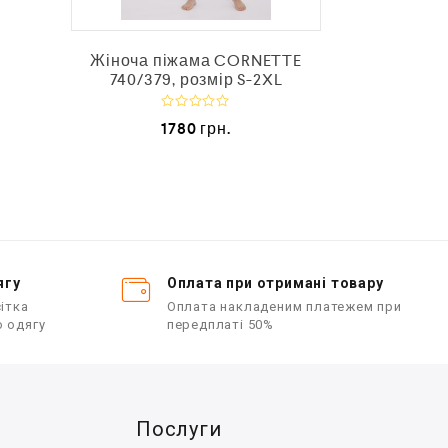
з
Жіноча піжама CORNETTE
740/379, розмір S-2XL
О
1780
грн.
ц
і
н
е
н
о
в
0
з
5
ягу
Оплата при отримані товару
ітка
Оплата накладеним платежем при
о одягу
передплаті 50%
Послуги