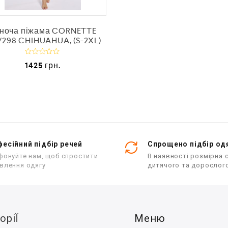
0
з
5
ноча піжама CORNETTE
/298 CHIHUAHUA, (S-2XL)
О
1425
грн.
ц
і
н
е
н
о
в
0
з
5
есійний підбір речей
Спрощено підбір од
фонуйте нам, щоб спростити
В наявності розмірна с
влення одягу
дитячого та дорослог
оріЇ
Меню