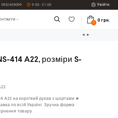
Увійти
0932659099
9:00 - 21:00
ОНТАКТИ
0
грн.
0
S-414 A22, розміри S-
A22
4 A22 на короткий рукав з шортами.★
тавка по всій Україні. Зручна форма
ернення товару.