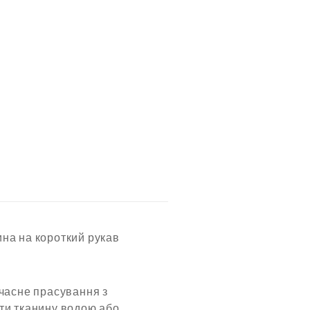
ина на короткий рукав
вчасне прасування з
ити тканину водою або