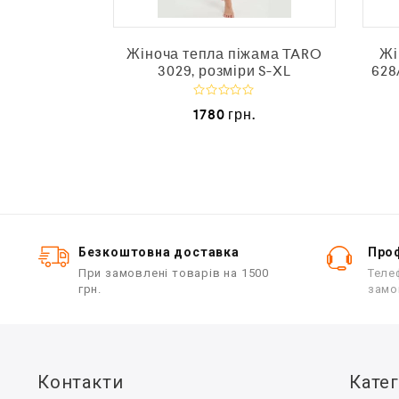
Жіноча тепла піжама TARO
Жі
3029, розміри S-XL
628
О
1780
грн.
ц
і
н
е
н
о
в
0
з
5
Безкоштовна доставка
Проф
При замовлені товарів на 1500
Теле
грн.
замо
Контакти
Катег