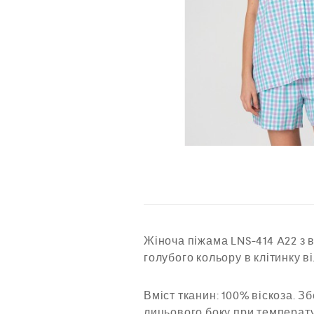
Жіноча піжама LNS-414 A22 з 
голубого кольору в клітинку в
Вміст тканин: 100% віскоза. 
лицьового боку при температу