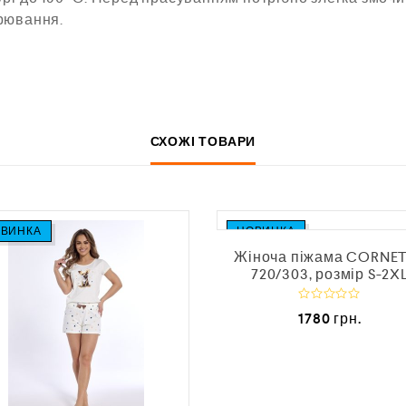
рювання.
СХОЖІ ТОВАРИ
ВИНКА
НОВИНКА
Жіноча піжама CORNE
720/303, розмір S-2X
О
1780
грн.
ц
і
н
е
н
о
в