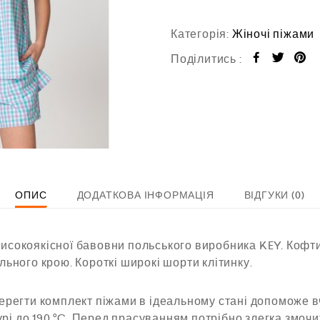
0
з
5
Категорія:
Жіночі піжами
Поділитись :
ОПИС
ДОДАТКОВА ІНФОРМАЦІЯ
ВІДГУКИ (0)
високоякісної бавовни польського виробника KEY. Кофт
ільного крою. Короткі широкі шорти клітинку.
Зберегти комплект піжами в ідеальному стані допоможе 
рі до 190 °C. Перед прасуванням потрібно злегка змоч