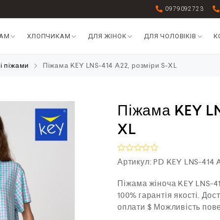
0979092723
КАМ
ХЛОПЧИКАМ
ДЛЯ ЖІНОК
ДЛЯ ЧОЛОВІКІВ
К
і піжами
Піжама KEY LNS-414 A22, розміри S-XL
Піжама KEY LN
XL
О
Артикул:
PD KEY LNS-414 
ц
і
Піжама жіноча KEY LNS-41
н
е
100% гарантія якості. Дос
н
оплати $ Можливість пов
о
в