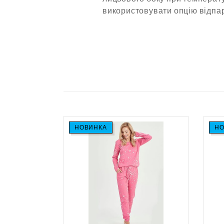
використовувати опцію відпа
НОВИНКА
НО
 CORNETTE
змір S-2XL
.