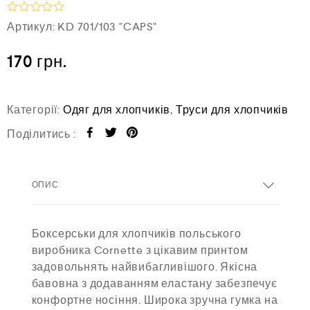
О
Артикул:
KD 701/103 "CAPS"
ц
і
н
170
грн.
е
н
о
в
Категорії:
Одяг для хлопчиків
,
Труси для хлопчиків
0
з
Поділитись :
5
ОПИС
Боксерськи для хлопчиків польського
виробника Cornette з цікавим принтом
задовольнять найвибагливішого. Якісна
бавовна з додаванням еластану забезпечує
конфортне носіння. Широка зручна гумка на