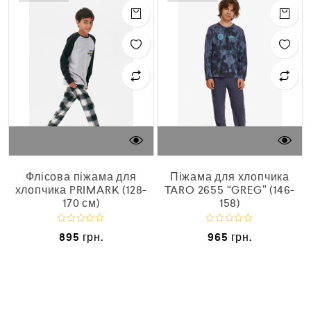
Флісова піжама для
Піжама для хлопчика
хлопчика PRIMARK (128-
TARO 2655 “GREG” (146-
170 см)
158)
О
О
895
грн.
965
грн.
ц
ц
і
і
н
н
е
е
н
н
о
о
в
в
0
0