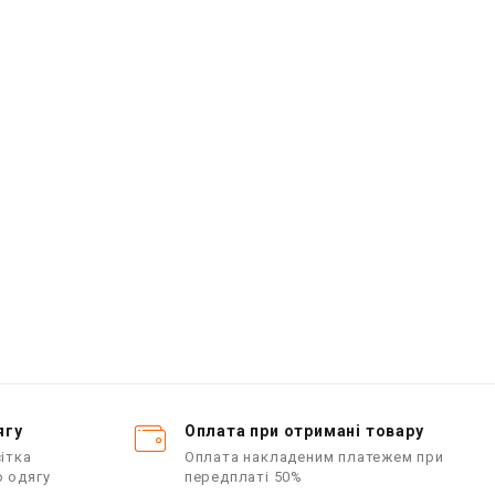
О
ц
і
і
н
е
е
н
о
в
в
0
з
з
5
ягу
Оплата при отримані товару
ітка
Оплата накладеним платежем при
о одягу
передплаті 50%