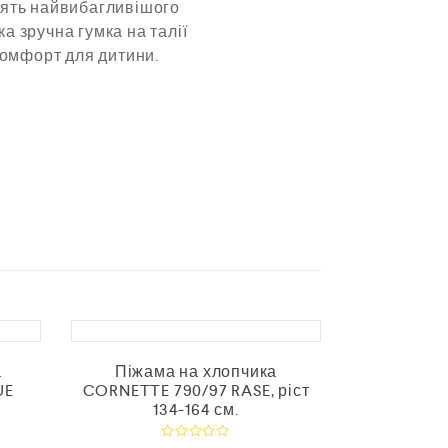
нять найвибагливішого
 зручна гумка на талії
комфорт для дитини.
а
Піжама на хлопчика
Піжама
UE
CORNETTE 790/97 RASE, ріст
CORNETTE
134-164 см.