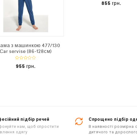
О
855
грн.
ц
і
н
е
н
о
в
0
з
5
ама з машинкою 477/130
Car servise (86-128см)
О
955
грн.
ц
і
н
е
н
о
в
0
з
5
есійний підбір речей
Спрощено підбір од
фонуйте нам, щоб спростити
В наявності розмірна с
влення одягу
дитячого та дорослог