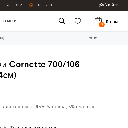
Увійти
0932659099
9:00 - 21:00
ОНТАКТИ
0
грн.
0
см)
ки Cornette 700/106
4см)
 для хлопчика. 95% бавовна, 5% еластан.
иків
,
Труси для хлопчиків