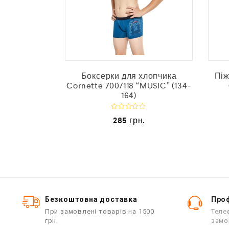
.
Боксерки для хлопчика
Піж
Cornette 700/118 “MUSIC” (134-
164)
О
285
грн.
ц
і
н
е
н
о
в
0
з
5
Безкоштовна доставка
Проф
При замовлені товарів на 1500
Теле
грн.
замо