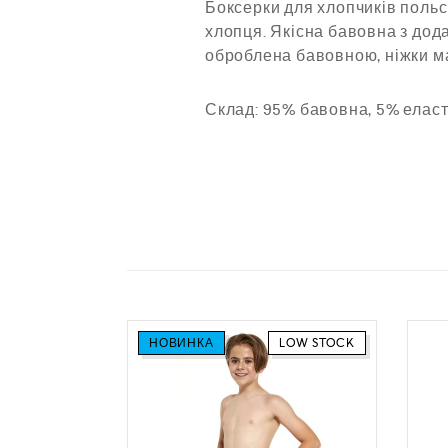
Боксерки для хлопчиків поль
хлопця. Якісна бавовна з дод
оброблена бавовною, ніжки ма
Склад: 95% бавовна, 5% еласт
НОВИНКА
LOW STOCK
лопчика
1 “MUSIC”
)