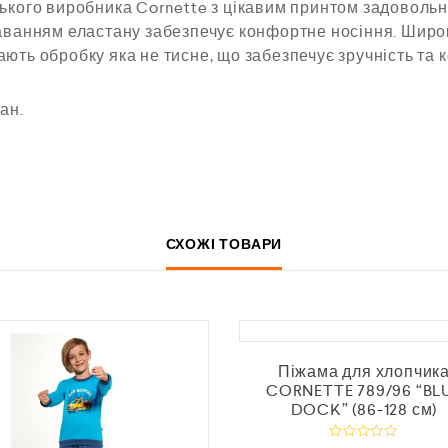
ського виробника Cornette з цікавим принтом задоволь
аванням еластану забезпечує конфортне носіння. Широка
ють обробку яка не тисне, що забезпечує зручність та 
ан.
СХОЖІ ТОВАРИ
Піжама для хлопчик
CORNETTE 789/96 “BL
DOCK” (86-128 см)