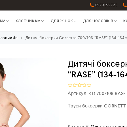
0979092723
КАМ
ХЛОПЧИКАМ
ДЛЯ ЖІНОК
ДЛЯ ЧОЛОВІКІВ
К
хлопчиків
Дитячі боксерки Cornette 700/106 “RASE” (134-164
Дитячі боксер
“RASE” (134-16
О
Артикул:
KD 700/106 RASE
ц
і
Труси боксерки CORNETTE
н
е
н
о
в
Категорії:
Одяг для хлопч