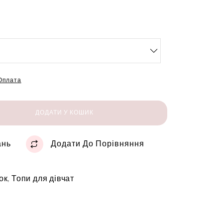
 Оплата
ДОДАТИ У КОШИК
ань
Додати До Порівняння
ок
,
Топи для дівчат