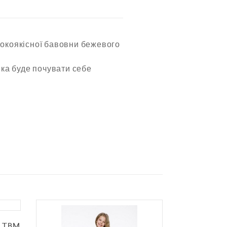
исокоякісної бавовни бежевого
ка буде почувати себе
y TBM