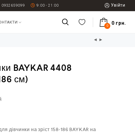
Увійти
0932659099
9:00 - 21:00
ОНТАКТИ
0
грн.
0
нки BAYKAR 4408
186 см)
й
ля дівчинки на зріст 158-186 BAYKAR на