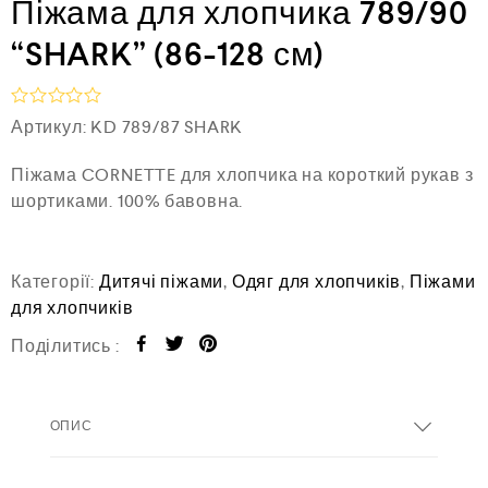
Піжама для хлопчика 789/90
“SHARK” (86-128 см)
О
Артикул:
KD 789/87 SHARK
ц
і
Піжама CORNETTE для хлопчика на короткий рукав з
н
е
шортиками. 100% бавовна.
н
о
в
0
Категорії:
Дитячі піжами
,
Одяг для хлопчиків
,
Піжами
з
5
для хлопчиків
Поділитись :
ОПИС