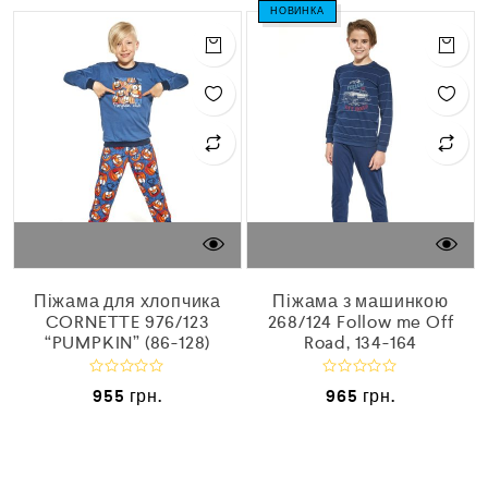
НОВИНКА
Піжама для хлопчика
Піжама з машинкою
CORNETTE 976/123
268/124 Follow me Off
“PUMPKIN” (86-128)
Road, 134-164
О
О
955
грн.
965
грн.
ц
ц
і
і
н
н
е
е
н
н
о
о
в
в