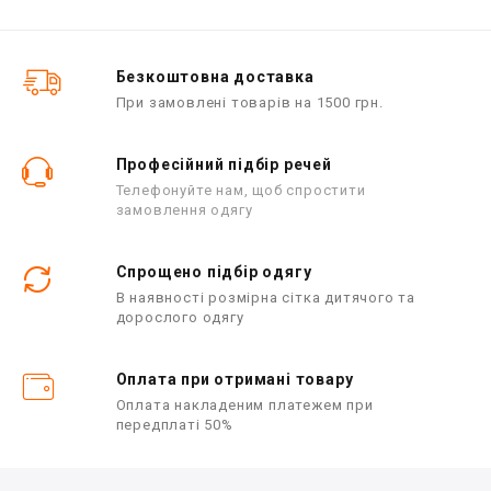
0
0
з
з
5
5
Безкоштовна доставка
При замовлені товарів на 1500 грн.
Професійний підбір речей
Телефонуйте нам, щоб спростити
замовлення одягу
Спрощено підбір одягу
В наявності розмірна сітка дитячого та
дорослого одягу
Оплата при отримані товару
Оплата накладеним платежем при
передплаті 50%