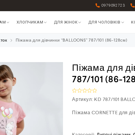
0979092723
КАМ
ХЛОПЧИКАМ
ДЛЯ ЖІНОК
ДЛЯ ЧОЛОВІКІВ
К
аток
Піжама для дівчинки “BALLOONS” 787/101 (86-128см)
Піжама для д
787/101 (86-12
О
Артикул:
KD 787/101 BAL
ц
і
Піжама CORNETTE для дівч
н
е
н
о
в
Категорії:
Дитячі піжами
,