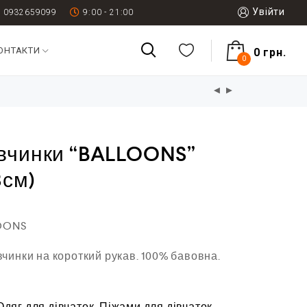
Увійти
0932659099
9:00 - 21:00
ОНТАКТИ
0
грн.
0
івчинки “BALLOONS”
8см)
LOONS
инки на короткий рукав. 100% бавовна.
Одяг для дівчаток
,
Піжами для дівчаток