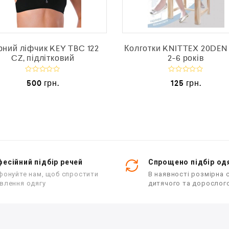
рний ліфчик KEY TBC 122
Колготки KNITTEX 20DEN
CZ, підлітковий
2-6 років
О
О
500
грн.
125
грн.
ц
ц
і
і
н
н
е
е
н
н
о
о
в
в
0
0
з
з
5
5
есійний підбір речей
Спрощено підбір од
фонуйте нам, щоб спростити
В наявності розмірна с
влення одягу
дитячого та дорослог