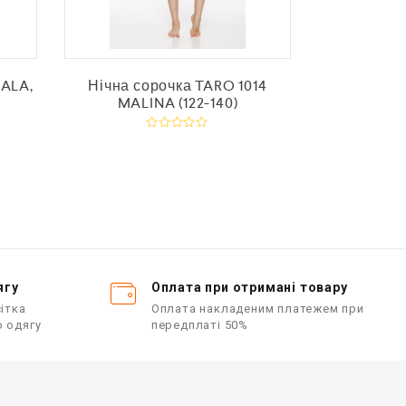
 ALA,
Нічна сорочка TARO 1014
Колготки 
MALINA (122-140)
“ANT
О
ц
і
і
н
е
е
н
о
в
в
0
з
з
5
ягу
Оплата при отримані товару
ітка
Оплата накладеним платежем при
о одягу
передплаті 50%