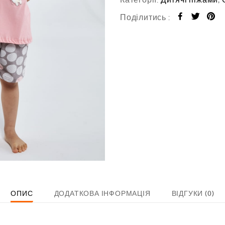
0
з
Поділитись :
5
ОПИС
ДОДАТКОВА ІНФОРМАЦІЯ
ВІДГУКИ (0)