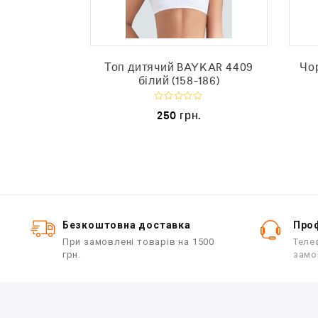
чинки WOLA
Топ дитячий BAYKAR 4409
Чо
2-6р)
білий (158-186)
О
250
грн.
ц
і
н
е
н
о
в
0
з
5
Безкоштовна доставка
Проф
При замовлені товарів на 1500
Теле
грн.
замо