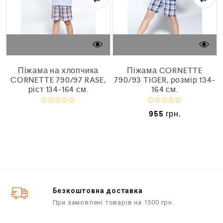
Піжама на хлопчика
Піжама CORNETTE
CORNETTE 790/97 RASE,
790/93 TIGER, розмір 134-
ріст 134-164 см.
164 см.
О
О
955
грн.
ц
ц
і
і
н
н
е
е
н
н
о
о
в
в
0
0
з
з
5
5
Безкоштовна доставка
При замовлені товарів на 1500 грн.