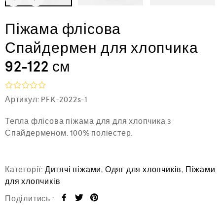
Піжама флісова
Спайдермен для хлопчика
92-122 см
О
Артикул:
PFK-2022s-1
ц
і
Тепла флісова піжама для для хлопчика з
н
е
Спайдерменом. 100% поліестер.
н
о
в
0
Категорії:
Дитячі піжами
,
Одяг для хлопчиків
,
Піжами
з
5
для хлопчиків
Поділитись :