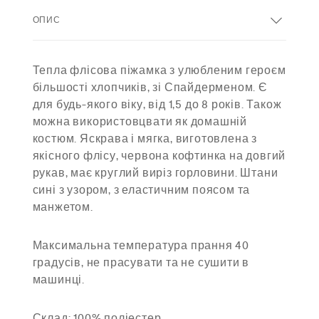
ОПИС
Тепла флісова піжамка з улюбленим героєм
більшості хлопчиків, зі Спайдерменом. Є
для будь-якого віку, від 1,5 до 8 років. Також
можна використовцвати як домашній
костюм. Яскрава і мягка, виготовлена з
якісного флісу, червона кофтинка на довгий
рукав, має круглий виріз горловини. Штани
сині з узором, з еластичним поясом та
манжетом.
Максимальна температура прання 40
градусів, не прасувати та не сушити в
машинці.
Склад: 100% поліестер