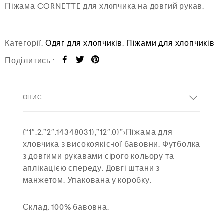
Піжама CORNETTE для хлопчика на довгий рукав.
н
е
н
о
в
Категорії:
Одяг для хлопчиків
,
Піжами для хлопчиків
0
з
Поділитись :
5
ОПИС
{“1″:2,”2″:14348031},”12″:0}”>Піжама для
хловчика з високоякісної бавовни. Футболка
з довгими рукавами сірого кольору та
аплікацією спереду. Довгі штани з
манжетом. Упакована у коробку.
Склад: 100% бавовна.