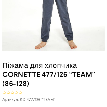
Піжама для хлопчика
CORNETTE 477/126 “TEAM”
(86-128)
О
Артикул:
KD 477/126 "TEAM"
ц
і