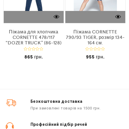
Піжама для хлопчика
Піжама CORNETTE
CORNETTE 478/117
790/93 TIGER, розмір 134-
“DOZER TRUCK” (86-128)
164 см.
О
О
865
грн.
955
грн.
ц
ц
і
і
н
н
е
е
н
н
о
о
в
в
0
0
з
з
5
5
Безкоштовна доставка
При замовлені товарів на 1500 грн.
Професійний підбір речей