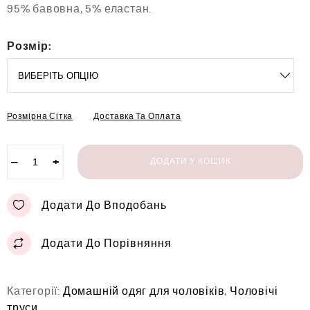
5
95% бавовна, 5% еластан.
Розмір:
Розмірна Сітка
Доставка Та Оплата
−
+
ДОДАТИ У КОШИК
Додати До Вподобань
Додати До Порівняння
Категорії:
Домашній одяг для чоловіків
,
Чоловічі
труси