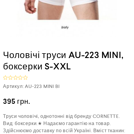
Чоловічі труси AU-223 MINI,
боксерки S-XXL
О
Артикул:
AU-223 MINI BI
ц
і
н
395
грн.
е
н
о
Труси чоловічі, однотонні від бренду CORNETTE.
в
Вид: боксерки.★ Надаємо гарантію на товар.
0
Здійснюємо доставку по всій Україні. Вміст тканин:
з