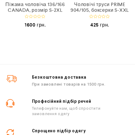
Піжама чоловіча 136/166
Чоловічі труси PRIME
CANADA, розмір S-2XL
904/105, боксерки S-XXL
О
О
1600
грн.
425
грн.
ц
ц
і
і
н
н
е
е
н
н
о
о
в
в
0
0
з
з
5
5
Безкоштовна доставка
При замовлені товарів на 1500 грн.
Професійний підбір речей
Телефонуйте нам, щоб спростити
замовлення одягу
Спрощено підбір одягу