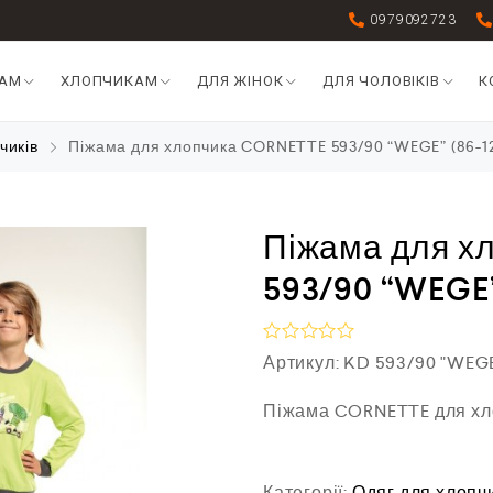
0979092723
КАМ
ХЛОПЧИКАМ
ДЛЯ ЖІНОК
ДЛЯ ЧОЛОВІКІВ
К
чиків
Піжама для хлопчика CORNETTE 593/90 “WEGE” (86-1
Піжама для х
593/90 “WEGE”
О
Артикул:
KD 593/90 "WEG
ц
і
Піжама CORNETTE для хло
н
е
н
о
в
Категорії:
Одяг для хлопч