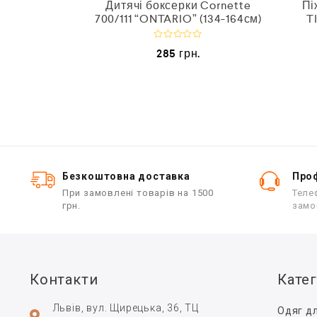
хлопчика
Дитячі боксерки Cornette
Пі
SUSHI” (98-
700/111 “ONTARIO” (134-164см)
T
О
285
грн.
ц
.
і
н
е
н
о
в
0
з
5
Безкоштовна доставка
Проф
При замовлені товарів на 1500
Теле
грн.
замо
Контакти
Катег
Львів, вул. Щирецька, 36, ТЦ
Одяг дл