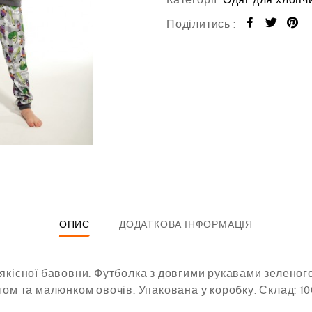
0
з
Поділитись :
5
ОПИС
ДОДАТКОВА ІНФОРМАЦІЯ
якісної бавовни. Футболка з довгими рукавами зеленого
том та малюнком овочів. Упакована у коробку. Склад: 1