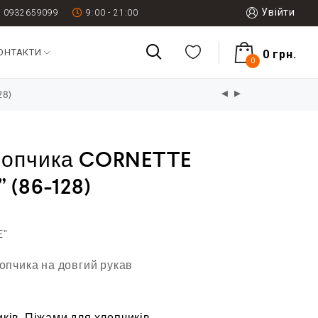
Увійти
0932659099
9:00 - 21:00
ОНТАКТИ
0
грн.
0
28)
лопчика CORNETTE
 (86-128)
E"
пчика на довгий рукав
иків
,
Піжами для хлопчиків