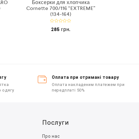
ARO
Боксерки для хлопчика
Боксерк
)
Cornette 700/116 “EXTREME”
Cornette 7
(134-164)
О
285
грн.
ц
і
і
н
е
е
н
о
в
в
0
з
з
5
ягу
Оплата при отримані товару
ітка
Оплата накладеним платежем при
о одягу
передплаті 50%
Послуги
Про нас