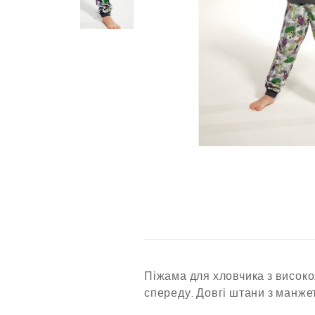
Піжама для хловчика з високо
спереду. Довгі штани з манже