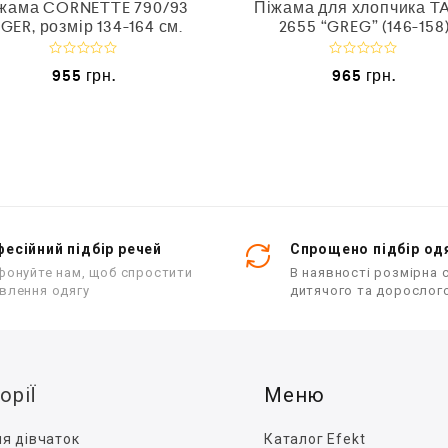
жама CORNETTE 790/93
Піжама для хлопчика T
IGER, розмір 134-164 см.
2655 “GREG” (146-158
О
О
955
грн.
965
грн.
ц
ц
і
і
н
н
е
е
н
н
о
о
в
в
0
0
з
з
5
5
есійний підбір речей
Спрощено підбір од
фонуйте нам, щоб спростити
В наявності розмірна с
влення одягу
дитячого та дорослог
оріЇ
Меню
я дівчаток
Каталог Efekt