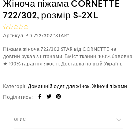
Жіноча піжама CORNETTE
722/302, розмір S-2XL
О
Артикул:
PD 722/302 "STAR"
ц
і
Піжама жіноча 722/302 STAR від CORNETTE на
н
е
довгий рукав з штанами. Вміст тканин: 100% бавовна.
н
★ 100% гарантія якості. Доставка по всій Україні.
о
в
0
з
5
Категорії:
Домашній одяг для жінок
,
Жіночі піжами
Поділитись :
ОПИС