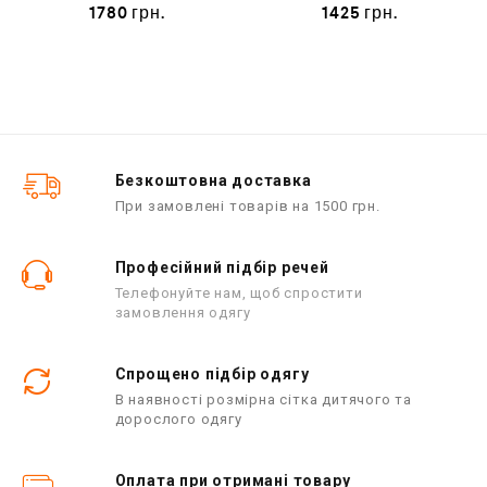
О
О
1780
грн.
1425
грн.
ц
ц
і
і
н
н
е
е
н
н
о
о
в
в
0
0
з
з
5
5
Безкоштовна доставка
При замовлені товарів на 1500 грн.
Професійний підбір речей
Телефонуйте нам, щоб спростити
замовлення одягу
Спрощено підбір одягу
В наявності розмірна сітка дитячого та
дорослого одягу
Оплата при отримані товару