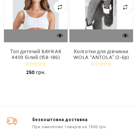
й
Топ дитячий BAYKAR
Колготки для дівчинки
4409 білий (158-186)
WOLA “ANTOLA” (2-6р)
О
О
250
грн.
ц
ц
і
і
н
н
е
е
н
н
о
о
в
в
0
0
з
з
5
5
Безкоштовна доставка
При замовлені товарів на 1500 грн.